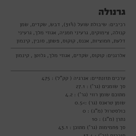
גרנולה
רכיבים: שיבולת שועל (31%), דבש, שקדים, שמן
קנולה, צימוקים, גרעיני חמניה, אגוזי מלך, גרעיני
דלעת, חמוציות, אננס, קוקוס, פשתן, סובין, קינמון
אלרגנים: קוקוס, שקדים, אגוזי מלך, גלוטן , קינמון
ערכים תזונתיים: אנרגיה ( קק"ל) : 475
סך שומנים (גר') : 27.1
מתוכם שומן רווי (גר') : 4.2
שומן טראנס (גר) :>0.5
כולסטרול (מ"ג) : 0
נתרן (מ"ג) : 10
סך פחמימות (גר') מתוכן : 43.1
סוכרים (גר') : 17.4