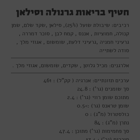
חטיף בריאות גרנולה וסילאן
רכיבים: שיבולת שועל (25%), סילאן ,שקד שלם, שמן
קנולה, חמוציות , אננס , קמח לבן , סוכר דמררה ,
גרעיני חמניה ,גרעיני דלעת, שומשום , אגוזי מלך ,
סודה לשתייה
אלרגנים: מכיל גלוטן , שקדים, שומשום, אגוזי מלך .
ערכים תזונתיים: אנרגיה ( קק"ל) : 461
סך שומנים (גר') : 24.8
מתוכם שומן רווי (גר') : 2.4
שומן טראנס (גר) :>0.5
כולסטרול (מ"ג) : 0
נתרן (מ"ג) : 84
סך פחמימות (גר') מתוכן : 47.4
סוכרים (גר') : 17.4