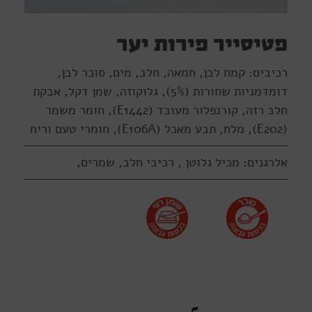
פטיסייר פירות יער
רכיבים: קמח לבן, חמאה, חלב, מים, סוכר לבן,
דומדמניות שחורות (5%), גלוקוזה, שמן דקל, אבקת
חלב רזה, קורנפלור מעובד (E1442), חומר משמר
(E202), מלח, תבע מאכל (E106A), חומרי טעם וריח
אלרגנים: מכיל גלוטן , רכיבי חלב, שמרים,