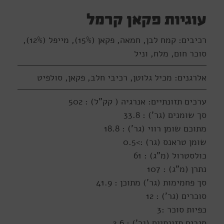
עוגיות פקאן קרמל
רכיבים: קמח לבן, חמאה, פקאן (15%), מייפל (12%),
סוכר חום, מלח, וניל
אלרגנים: מכיל גלוטן, רכיבי חלב, פקאן, סולפיט
ערכים תזונתיים: אנרגיה ( קק"ל) : 502
סך שומנים (גר') : 33.8
מתוכם שומן רווי (גר') : 18.8
שומן טראנס (גר) :>0.5
כולסטרול (מ"ג) : 61
נתרן (מ"ג) : 107
סך פחמימות (גר') מתוכן : 41.9
סוכרים (גר') : 12
כפיות סוכר :3
סיבים תזונתיים (גר') : 2.6