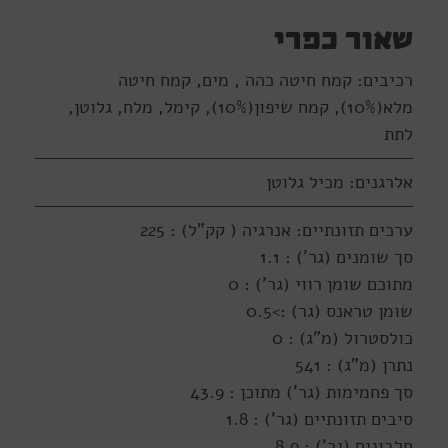
שאור כפרי
רכיבים: קמח חיטה כהה , מים, קמח חיטה
מלא(10%), קמח שיפון(10%), קימל, מלח, גלוטן,
לתת
אלרגנים: מכיל גלוטן
ערכים תזונתיים: אנרגיה ( קק"ל) : 225
סך שומנים (גר') : 1.1
מתוכם שומן רווי (גר') : 0
שומן טראנס (גר) :>0.5
כולסטרול (מ"ג) : 0
נתרן (מ"ג) : 541
סך פחמימות (גר') מתוכן : 43.9
סיבים תזונתיים (גר') : 1.8
חלבונים (גר') : 8.9