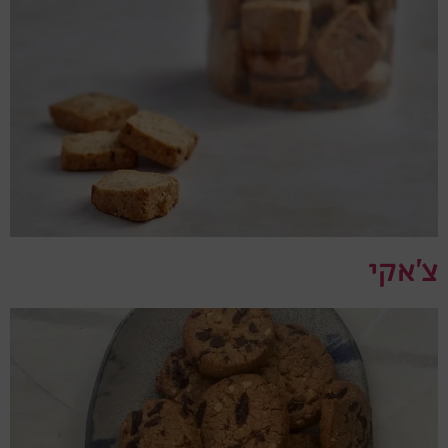
צ'אקי