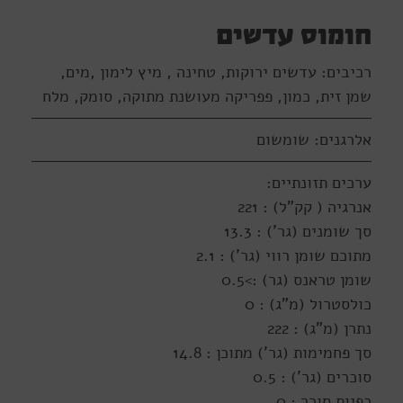
חומוס עדשים
רכיבים: עדשים ירוקות, טחינה , מיץ לימון ,מים,
שמן זית, כמון, פפריקה מעושנת מתוקה, סומק, מלח
אלרגנים: שומשום
ערכים תזונתיים:
אנרגיה ( קק"ל) : 221
סך שומנים (גר') : 13.3
מתוכם שומן רווי (גר') : 2.1
שומן טראנס (גר) :>0.5
כולסטרול (מ"ג) : 0
נתרן (מ"ג) : 222
סך פחמימות (גר') מתוכן : 14.8
סוכרים (גר') : 0.5
כפיות סוכר : 0