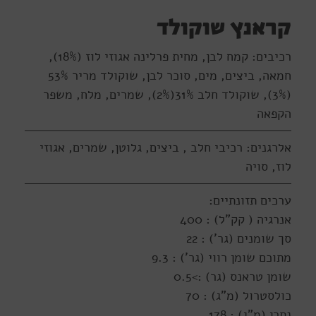
קראנץ שוקולד
רכיבים: קמח לבן, מחית פרלינה אגוזי לוז (18%),
חמאה, ביצים, מים, סוכר לבן, שוקולד מריר 53%
(3%), שוקולד חלב 31%(2%), שמרים, מלח, משפר
הקפאה
אלרגנים: רכיבי חלב , ביצים, גלוטן, שמרים, אגוזי
לוז, סויה
ערכים תזונתיים:
אנרגיה ( קק"ל) : 400
סך שומנים (גר') : 22
מתוכם שומן רווי (גר') : 9.3
שומן טראנס (גר) :>0.5
כולסטרול (מ"ג) : 70
נתרן (מ"ג) : 178