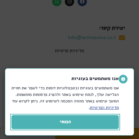
יצירת קשר:
Info@lachmanina.co.il
מדיניות פרטיות
אנו משתמשים בעוגיות
החנויות שלנו:
אנו משתמשים בעוגיות ובטכנולוגיות דומות כדי לשפר את חווית
קריית אונו
רמת אביב
הגלישה שלך, לנתח שימוש באתר ולהציג פרסומות מותאמות.
הרצליה
רמת החייל
המשך שימוש באתר מהווה הסכמה לשימוש זה. ניתן לקרוא עוד
קרמניצקי
פתח תקווה
מדיניות הפרטיות
.
הבימה
חולון – חנות המפעל
הבנתי
מזמינים באתר
או בטלפון