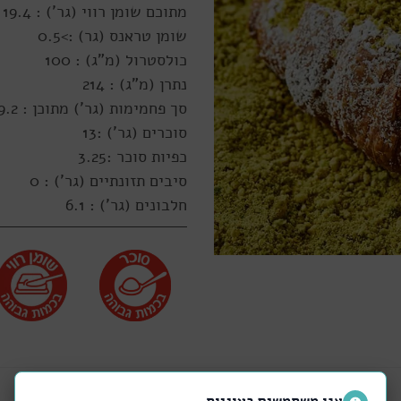
מתוכם שומן רווי (גר') : 19.4
שומן טראנס (גר) :>0.5
כולסטרול (מ"ג) : 100
נתרן (מ"ג) : 214
סך פחמימות (גר') מתוכן : 29.2
סוכרים (גר') :13
כפיות סוכר :3.25
סיבים תזונתיים (גר') : 0
חלבונים (גר') : 6.1