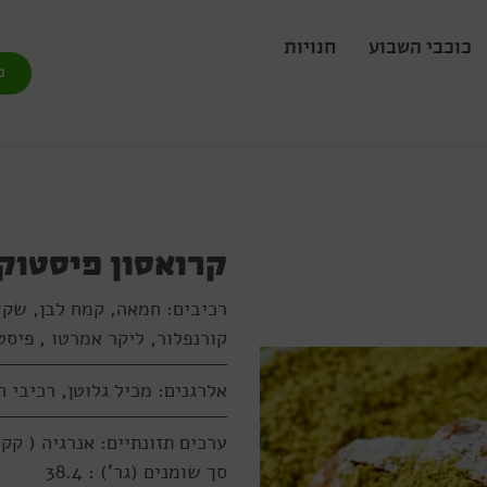
כוכבי השבוע
חנויות
מ
קרואסון פיסטוק
קורנפלור, ליקר אמרטו , פיסטוק (0.5%), אבקת סוכר, מלח , שמרים, מ
אלרגנים: מכיל גלוטן, רכיבי 
ערכים תזונתיים: אנרגיה ( קק"ל) 
סך שומנים (גר') : 38.4