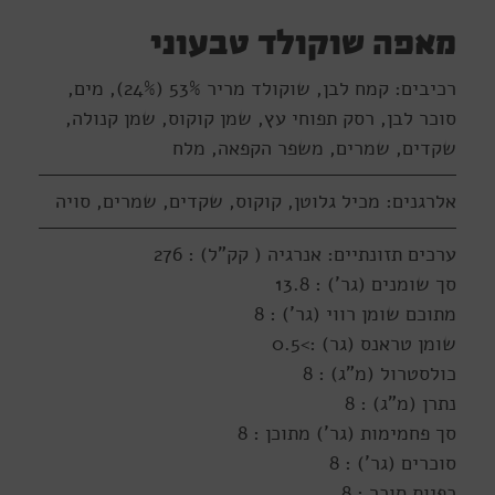
מאפה שוקולד טבעוני
רכיבים: קמח לבן, שוקולד מריר 53% (24%), מים,
סוכר לבן, רסק תפוחי עץ, שמן קוקוס, שמן קנולה,
שקדים, שמרים, משפר הקפאה, מלח
אלרגנים: מכיל גלוטן, קוקוס, שקדים, שמרים, סויה
ערכים תזונתיים: אנרגיה ( קק"ל) : 276
סך שומנים (גר') : 13.8
מתוכם שומן רווי (גר') : 8
שומן טראנס (גר) :>0.5
כולסטרול (מ"ג) : 8
נתרן (מ"ג) : 8
סך פחמימות (גר') מתוכן : 8
סוכרים (גר') : 8
כפיות סוכר : 8